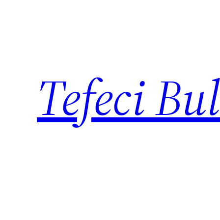
İçeriğe
geç
Tefeci Bu